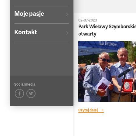
Moje pasje
02-07-2023
Park Wisławy Szymborski
Kontakt
otwarty
Social media
Czytaj dalej