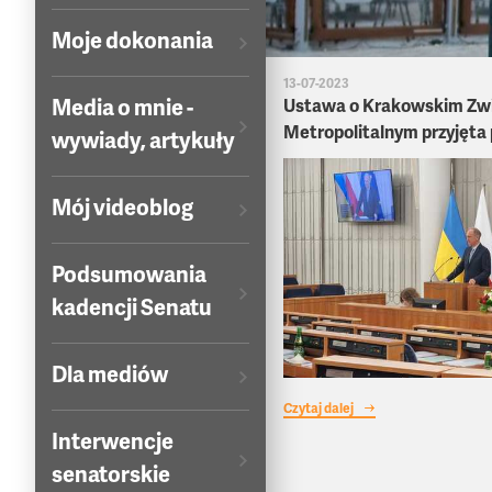
Moje dokonania
13-07-2023
Media o mnie -
Ustawa o Krakowskim Zw
Metropolitalnym przyjęta 
wywiady, artykuły
Mój videoblog
Podsumowania
kadencji Senatu
Dla mediów
Czytaj dalej
Interwencje
senatorskie