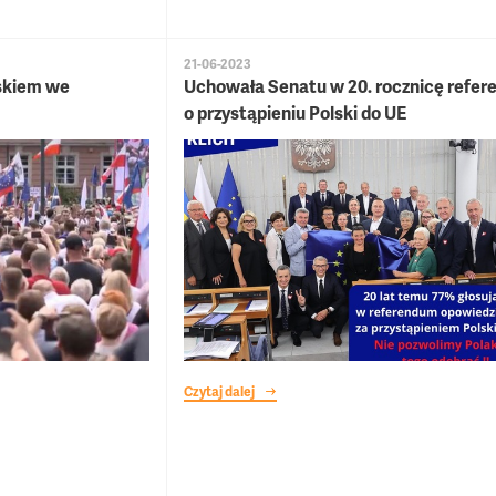
21-06-2023
skiem we
Uchowała Senatu w 20. rocznicę refe
o przystąpieniu Polski do UE
Czytaj dalej