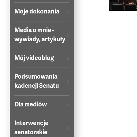
Moje dokonania
Media o mnie -
wywiady, artykuły
Mój videoblog
Podsumowania
kadencji Senatu
Dla mediów
Interwencje
senatorskie