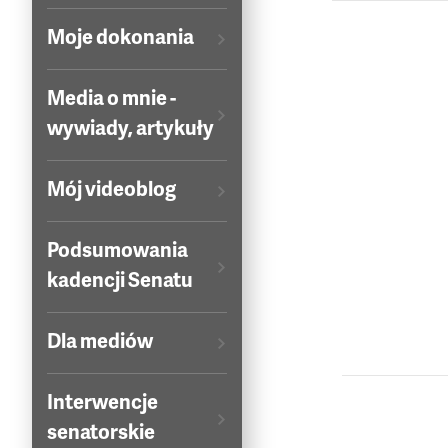
Moje dokonania
Media o mnie -
wywiady, artykuły
Mój videoblog
Podsumowania
kadencji Senatu
Dla mediów
Interwencje
senatorskie