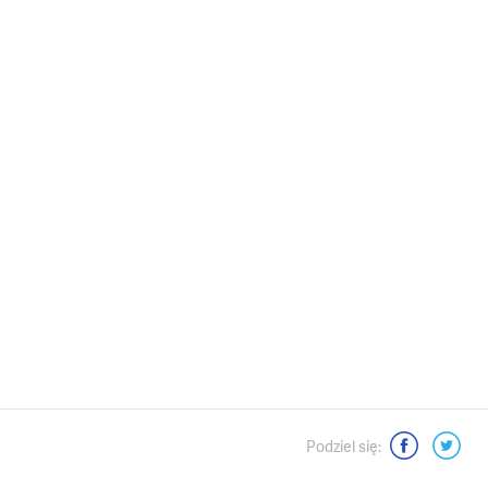
Moje dokonania
Media o mnie - wywiady, artykuły
Mój videoblog
Podsumowania kadencji Senatu
Dla mediów
Interwencje senatorskie
Moje pasje
Podziel się:
Kontakt