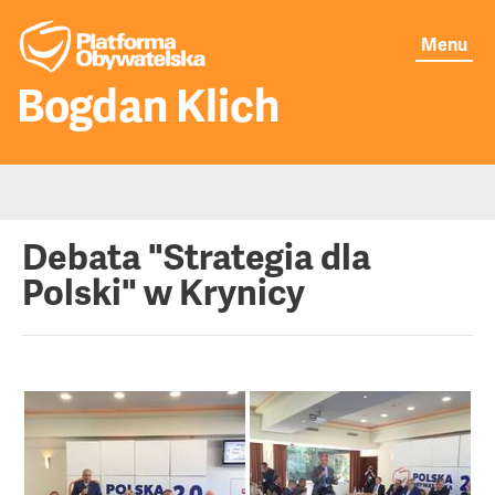
Menu
Bogdan Klich
Moje publikacje
Debata "Strategia dla
Polski" w Krynicy
Aktualności
O mnie
Senat