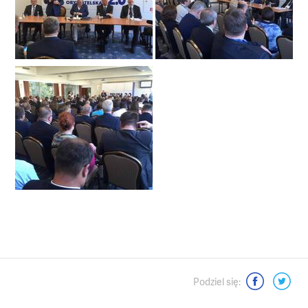
Moje dokonania
Media o mnie - wywiady, artykuły
Mój videoblog
Podsumowania kadencji Senatu
Dla mediów
Interwencje senatorskie
Moje pasje
Podziel się:
Kontakt