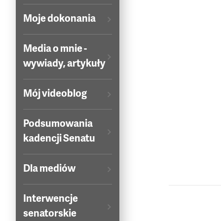
Moje dokonania
Media o mnie -
wywiady, artykuły
Mój videoblog
Podsumowania
kadencji Senatu
Dla mediów
Interwencje
senatorskie