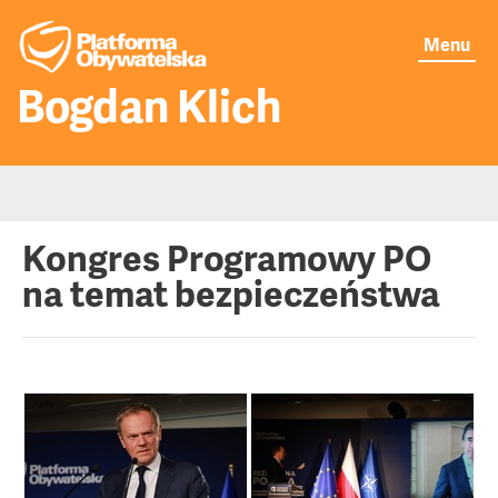
Menu
Bogdan Klich
Moje publikacje
Kongres Programowy PO
na temat bezpieczeństwa
Aktualności
O mnie
Senat