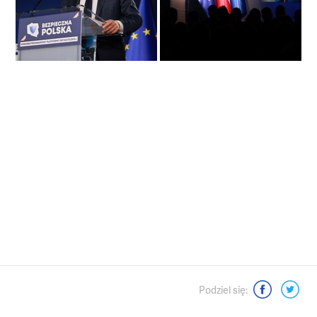
Moje dokonania
Media o mnie - wywiady, artykuły
Mój videoblog
Podsumowania kadencji Senatu
Dla mediów
Interwencje senatorskie
Moje pasje
Podziel się:
Kontakt