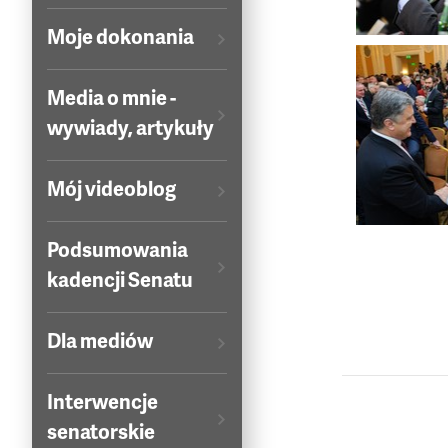
Moje dokonania
Media o mnie -
wywiady, artykuły
Mój videoblog
Podsumowania
kadencji Senatu
Dla mediów
Interwencje
senatorskie