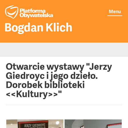
Menu
Bogdan Klich
Moje publikacje
Otwarcie wystawy "Jerzy
Giedroyc i jego dzieło.
Aktualności
Dorobek biblioteki
<<Kultury>>"
O mnie
Senat