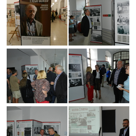
Moje dokonania
Media o mnie - wywiady, artykuły
Mój videoblog
Podsumowania kadencji Senatu
Dla mediów
Interwencje senatorskie
Moje pasje
Kontakt