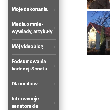
Moje dokonania
Media o mnie -
wywiady, artykuły
Mój videoblog
Podsumowania
kadencji Senatu
Dla mediów
Interwencje
senatorskie