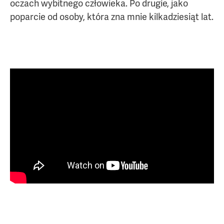
Moje dokonania
oczach wybitnego człowieka. Po drugie, jako
poparcie od osoby, która zna mnie kilkadziesiąt lat.
Media o mnie - wywiady, artykuły
Mój videoblog
Podsumowania kadencji Senatu
Dla mediów
Interwencje senatorskie
Moje pasje
Kontakt