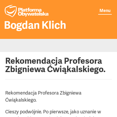
Menu
Bogdan Klich
Moje publikacje
Rekomendacja Profesora
Zbigniewa Ćwiąkalskiego.
Aktualności
O mnie
Rekomendacja Profesora Zbigniewa
Ćwiąkalskiego.
Senat
Cieszy podwójnie. Po pierwsze, jako uznanie w