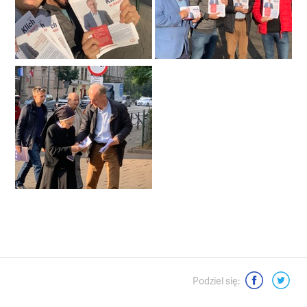
Moje dokonania
Media o mnie - wywiady, artykuły
Mój videoblog
Podsumowania kadencji Senatu
Dla mediów
Interwencje senatorskie
Moje pasje
Podziel się:
Kontakt