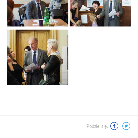
Moje dokonania
Media o mnie - wywiady, artykuły
Mój videoblog
Podsumowania kadencji Senatu
Dla mediów
Interwencje senatorskie
Moje pasje
Podziel się:
Kontakt