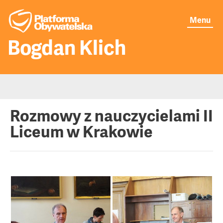
Menu
Bogdan Klich
Moje publikacje
Rozmowy z nauczycielami II
Liceum w Krakowie
Aktualności
O mnie
Senat