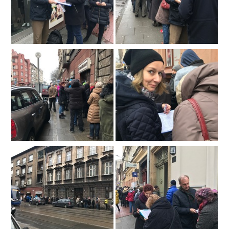
Moje dokonania
Media o mnie - wywiady, artykuły
Mój videoblog
Podsumowania kadencji Senatu
Dla mediów
Interwencje senatorskie
Moje pasje
Kontakt